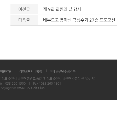
이전글
제 9회 회원의 날 행사
다음글
배부르고 등따신 극성수기 27홀 프로모션
|
|
회원약관
개인정보처리방침
이메일무단수집거부
강원도 춘천시 남산면 동촌로 667 (강원도 춘천시 남산면 수동리 산 30번지)
Tel : 033-260-1900
|
Fax : 033-260-1901
Copyright ©
OWNERS Golf Club
.