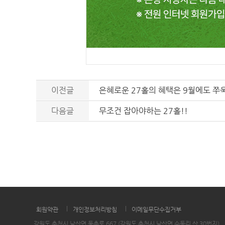
이전글
은혜로운 27홀의 혜택은 9월에도 쭈
다음글
무조건 잡아야하는 27홀!!
|
|
회원약관
개인정보처리방침
이메일무단수집거부
강원도 춘천시 남산면 동촌로 667 (강원도 춘천시 남산면 수동리 산 30번지)